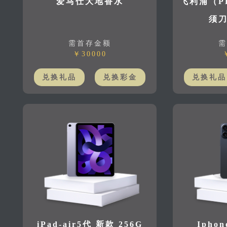
爱马仕大地香水
飞利浦（P
须刀
需首存金额
需
￥30000
兑换礼品
兑换彩金
兑换礼品
iPad-air5代 新款 256G
Iphon