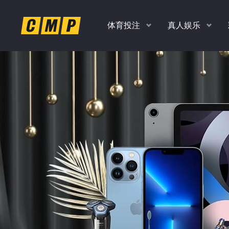
体育投注
真人娱乐
返水
返水
返水
返水
高达
高达
高达
高达
时时彩、PK10、香港彩
老虎机，捕鱼，真人
扫码
下
1.0
1.0
1.10
1.20
各种玩法任你玩
多款经典游戏
%
%
%
%