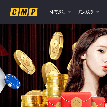
体育投注
真人娱乐
返水
返水
返水
返水
高达
高达
高达
高达
时时彩、PK10、香港彩
老虎机，捕鱼，真人
扫码
下
1.0
1.0
1.10
1.20
各种玩法任你玩
多款经典游戏
%
%
%
%